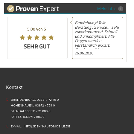
Mehr Infos
Empfehlung! Hatte mein
MG ZS Hybrid+ bei Dehn
5.00 von 5
Automobile in Stendal
gekauft. Die Beratung
und Kaufabwicklung Top
SEHR GUT
kann das Autohaus nur
empfehlen .
21.06.2026
Kontakt
BRANDENBURG: 03381 / 72 75 0
HOHENNAUEN: 03872 / 759 0
STENDAL: 03931 / 21 888 0
KYRITZ: 033971 / 886 0
E-MAIL:
INFO@DEHN-AUTOMOBILE.DE