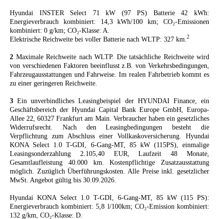
Hyundai INSTER Select 71 kW (97 PS) Batterie 42 kWh:
Energieverbrauch kombiniert: 14,3 kWh/100 km; CO₂-Emissionen
kombiniert: 0 g/km; CO₂-Klasse: A.
2
Elektrische Reichweite bei voller Batterie nach WLTP: 327 km.
2
Maximale Reichweite nach WLTP. Die tatsächliche Reichweite wird
von verschiedenen Faktoren beeinflusst z.B. von Verkehrsbedingungen,
Fahrzeugausstattungen und Fahrweise. Im realen Fahrbetrieb kommt es
zu einer geringeren Reichweite.
3
Ein unverbindliches Leasingbeispiel der HYUNDAI Finance, ein
Geschäftsbereich der Hyundai Capital Bank Europe GmbH, Europa-
Allee 22, 60327 Frankfurt am Main. Verbraucher haben ein gesetzliches
Widerrufsrecht. Nach den Leasingbedingungen besteht die
Verpflichtung zum Abschluss einer Vollkaskoversicherung. Hyundai
KONA Select 1.0 T-GDI, 6-Gang-MT, 85 kW (115PS), einmalige
Leasingsonderzahlung 2.105,40 EUR, Laufzeit 48 Monate,
Gesamtlaufleistung 40.000 km. Kostenpflichtige Zusatzausstattung
möglich. Zuzüglich Überführungskosten. Alle Preise inkl. gesetzlicher
MwSt. Angebot gültig bis 30.09.2026.
Hyundai KONA Select 1.0 T-GDI, 6-Gang-MT, 85 kW (115 PS):
Energieverbrauch kombiniert: 5,8 l/100km; CO₂-Emission kombiniert:
132 g/km, CO₂-Klasse: D.