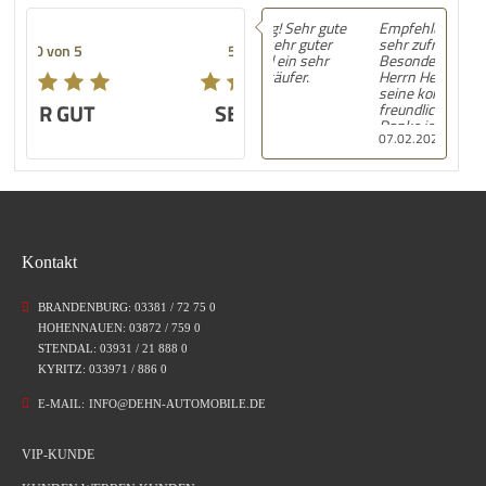
Empfehlung! Wir waren
sehr zufrieden.
5.00 von 5
Besonders ein Dank an
Herrn Heidepriem für
seine kompetente und
SEHR GUT
freundliche Beratung.
Danke jederzeit wieder.
07.02.2026
Steffi Heinrich
Kontakt
BRANDENBURG: 03381 / 72 75 0
HOHENNAUEN: 03872 / 759 0
STENDAL: 03931 / 21 888 0
KYRITZ: 033971 / 886 0
E-MAIL:
INFO@DEHN-AUTOMOBILE.DE
VIP-KUNDE