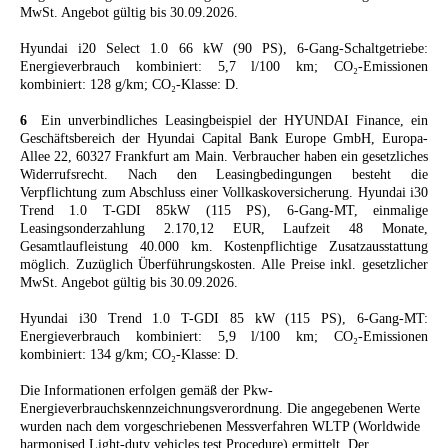
MwSt. Angebot gültig bis 30.09.2026.
Hyundai i20 Select 1.0 66 kW (90 PS), 6-Gang-Schaltgetriebe:
Energieverbrauch kombiniert: 5,7 l/100 km; CO₂-Emissionen
kombiniert: 128 g/km; CO₂-Klasse: D.
6
Ein unverbindliches Leasingbeispiel der HYUNDAI Finance, ein
Geschäftsbereich der Hyundai Capital Bank Europe GmbH, Europa-
Allee 22, 60327 Frankfurt am Main. Verbraucher haben ein gesetzliches
Widerrufsrecht. Nach den Leasingbedingungen besteht die
Verpflichtung zum Abschluss einer Vollkaskoversicherung. Hyundai i30
Trend 1.0 T-GDI 85kW (115 PS), 6-Gang-MT, einmalige
Leasingsonderzahlung 2.170,12 EUR, Laufzeit 48 Monate,
Gesamtlaufleistung 40.000 km. Kostenpflichtige Zusatzausstattung
möglich. Zuzüglich Überführungskosten. Alle Preise inkl. gesetzlicher
MwSt. Angebot gültig bis 30.09.2026.
Hyundai i30 Trend 1.0 T-GDI 85 kW (115 PS), 6-Gang-MT:
Energieverbrauch kombiniert: 5,9 l/100 km; CO₂-Emissionen
kombiniert: 134 g/km; CO₂-Klasse: D.
Die Informationen erfolgen gemäß der Pkw-
Energieverbrauchskennzeichnungsverordnung. Die angegebenen Werte
wurden nach dem vorgeschriebenen Messverfahren WLTP (Worldwide
harmonised Light-duty vehicles test Procedure) ermittelt. Der