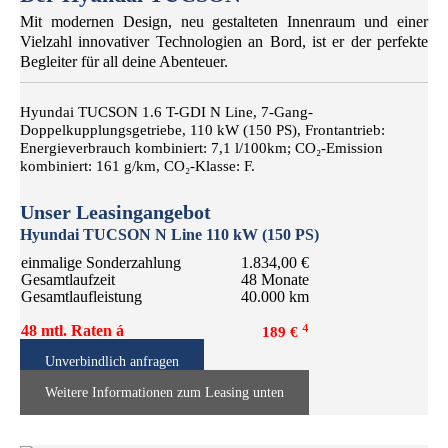
Mit modernen Design, neu gestalteten Innenraum und einer
Vielzahl innovativer Technologien an Bord, ist er der perfekte
Begleiter für all deine Abenteuer.
Hyundai TUCSON 1.6 T-GDI N Line, 7-Gang-
Doppelkupplungsgetriebe, 110 kW (150 PS), Frontantrieb:
Energieverbrauch kombiniert: 7,1 l/100km; CO₂-Emission
kombiniert: 161 g/km, CO₂-Klasse: F.
Unser Leasingangebot
Hyundai
TUCSON N Line 110 kW (150 PS)
einmalige Sonderzahlung
1.834,00 €
Gesamtlaufzeit
48 Monate
Gesamtlaufleistung
40.000 km
⁴
48 mtl. Raten á
189 €
Unverbindlich anfragen
Weitere Informationen zum Leasing unten