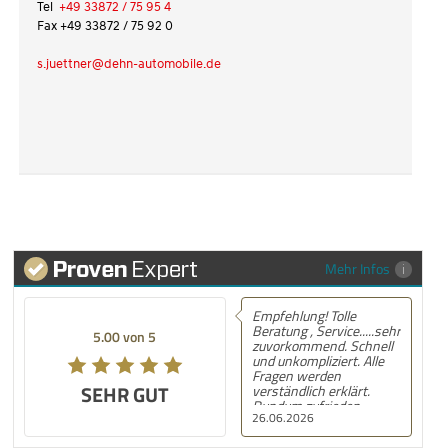
Tel
+49 33872 / 75 95 4
Fax +49 33872 / 75 92 0
s.juettner@dehn-automobile.de
Mehr Infos
Empfehlung! Tolle
Empfehlun
Beratung , Service.....sehr
MG ZS Hyb
5.00 von 5
5.00 von 5
zuvorkommend. Schnell
Automobile
und unkompliziert. Alle
gekauft. D
Fragen werden
und Kaufa
SEHR GUT
SEHR GUT
verständlich erklärt.
kann das 
Rundum zufrieden.
empfehlen
26.06.2026
21.06.2026