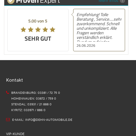
Mehr Infos
Empfehlung! Tolle
Beratung , Service.....sehr
5.00 von 5
zuvorkommend. Schnell
und unkompliziert. Alle
Fragen werden
SEHR GUT
verständlich erklärt.
Rundum zufrieden.
26.06.2026
Kontakt
BRANDENBURG: 03381 / 72 75 0
HOHENNAUEN: 03872 / 759 0
STENDAL: 03931 / 21 888 0
KYRITZ: 033971 / 886 0
E-MAIL:
INFO@DEHN-AUTOMOBILE.DE
VIP-KUNDE