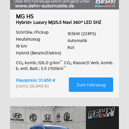
MG HS
Hybrid+ Luxury Mj25.5 Navi 360° LED SHZ
SUV/Glw./Pickup
165kW (224PS)
Neufahrzeug
Automatik
19 km
Rot
Hybrid (Benzin/Elektro)
**
CO
komb.:126.0 g/km
CO
Klasse:D Verb. komb.
2
2
**
b. entl. Batt.: 5.5 l/100km
Hauspreis: 31.950 €
Zum Fahrzeug
(netto 26.849 €)