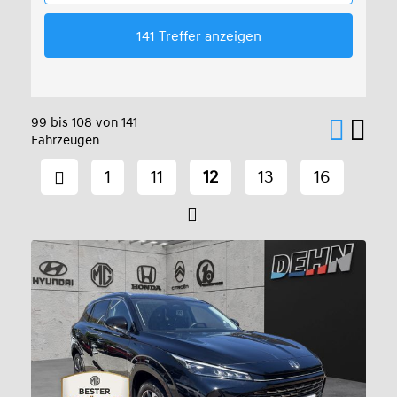
99 bis 108 von 141
Fahrzeugen
1
11
12
13
16