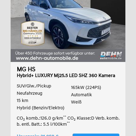
MG HS
Hybrid+ LUXURY Mj25.5 LED SHZ 360 Kamera
SUV/Glw./Pickup
165kW (224PS)
Neufahrzeug
Automatik
15 km
Weiß
Hybrid (Benzin/Elektro)
**
CO
komb.:126.0 g/km
CO
Klasse:D Verb. komb.
2
2
**
b. entl. Batt.: 5.5 l/100km