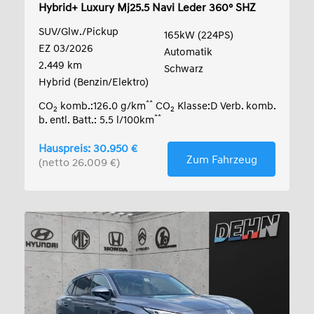
Hybrid+ Luxury Mj25.5 Navi Leder 360° SHZ
LED
SUV/Glw./Pickup
165kW (224PS)
EZ 03/2026
Automatik
2.449 km
Schwarz
Hybrid (Benzin/Elektro)
**
CO
komb.:126.0 g/km
CO
Klasse:D Verb. komb.
2
2
**
b. entl. Batt.: 5.5 l/100km
Hauspreis: 30.950 €
Zum Fahrzeug
(netto 26.009 €)