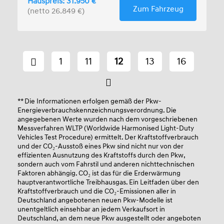
Hauspreis: 31.950 €
Zum Fahrzeug
(netto 26.849 €)
1
11
12
13
16
** Die Informationen erfolgen gemäß der Pkw-
Energieverbrauchskennzeichnungsverordnung. Die
angegebenen Werte wurden nach dem vorgeschriebenen
Messverfahren WLTP (Worldwide Harmonised Light-Duty
Vehicles Test Procedure) ermittelt. Der Kraftstoffverbrauch
und der CO₂-Ausstoß eines Pkw sind nicht nur von der
effizienten Ausnutzung des Kraftstoffs durch den Pkw,
sondern auch vom Fahrstil und anderen nichttechnischen
Faktoren abhängig. CO₂ ist das für die Erderwärmung
hauptverantwortliche Treibhausgas. Ein Leitfaden über den
Kraftstoffverbrauch und die CO₂-Emissionen aller in
Deutschland angebotenen neuen Pkw-Modelle ist
unentgeltlich einsehbar an jedem Verkaufsort in
Deutschland, an dem neue Pkw ausgestellt oder angeboten