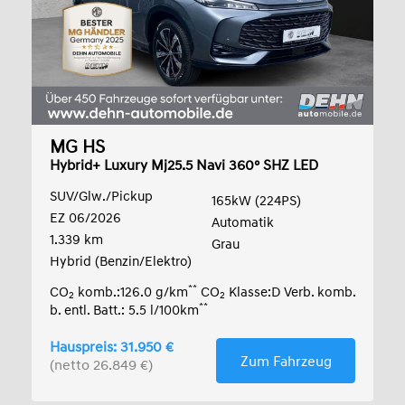
MG HS
Hybrid+ Luxury Mj25.5 Navi 360° SHZ LED
SUV/Glw./Pickup
165kW (224PS)
EZ 06/2026
Automatik
1.339 km
Grau
Hybrid (Benzin/Elektro)
**
CO
komb.:126.0 g/km
CO
Klasse:D Verb. komb.
2
2
**
b. entl. Batt.: 5.5 l/100km
Hauspreis: 31.950 €
Zum Fahrzeug
(netto 26.849 €)