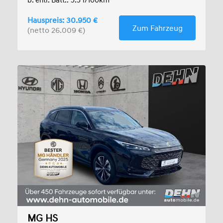
b. entl. Batt.: 5.5 l/100km
Hauspreis: 30.950 €
Zum Fahrzeug
(netto 26.009 €)
MG HS