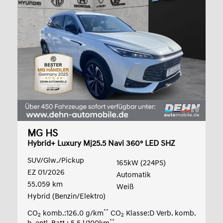
MG HS
Hybrid+ Luxury Mj25.5 Navi 360° LED SHZ
SUV/Glw./Pickup
165kW (224PS)
EZ 01/2026
Automatik
55.059 km
Weiß
Hybrid (Benzin/Elektro)
**
CO
komb.:126.0 g/km
CO
Klasse:D Verb. komb.
2
2
**