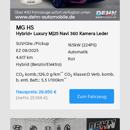
MG HS
Hybrid+ Luxury Mj25 Navi 360 Kamera Leder
Dig
SUV/Glw./Pickup
165kW (224PS)
EZ 09/2025
Automatik
4.617 km
Rot
Hybrid (Benzin/Elektro)
**
CO
komb.:126.0 g/km
CO
Klasse:D Verb. komb.
2
2
**
b. entl. Batt.: 5.5 l/100km
Hauspreis: 29.950 €
Zum Fahrzeug
(netto 25.169 €)