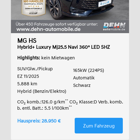
MG HS
Hybrid+ Luxury Mj25.5 Navi 360° LED SHZ
Highlights:
kein Mietwagen
SUV/Glw./Pickup
165kW (224PS)
EZ 11/2025
Automatik
5.888 km
Schwarz
Hybrid (Benzin/Elektro)
**
CO
komb.:126.0 g/km
CO
Klasse:D Verb. komb.
2
2
**
b. entl. Batt.: 5.5 l/100km
Hauspreis: 28.950 €
Zum Fahrzeug