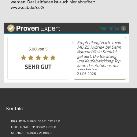
werden. Der Leitfaden ist auch hier abrufbar:
www.dat.de/co2/
Mehr Infos
Empfehlung! Hatte mein
MG ZS Hybrid+ bei Dehn
5.00 von 5
Automobile in Stendal
gekauft. Die Beratung
und Kaufabwicklung Top
SEHR GUT
kann das Autohaus nur
empfehlen .
21.06.2026
Kontakt
BRANDENBURG: 03381 / 72 75 0
HOHENNAUEN: 03872 / 759 0
STENDAL: 03931 / 21 888 0