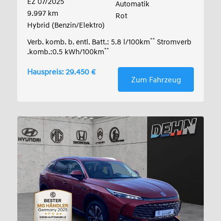
EZ 07/2025
Automatik
9.997 km
Rot
Hybrid (Benzin/Elektro)
**
Verb. komb. b. entl. Batt.: 5.8 l/100km
Stromverb
**
.komb.:0.5 kWh/100km
Hauspreis: 29.450 €
Zum Fahrzeug