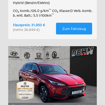
Hybrid (Benzin/Elektro)
**
CO
komb.:126.0 g/km
CO
Klasse:D Verb. komb.
2
2
**
b. entl. Batt.: 5.5 l/100km
Hauspreis: 31.950 €
Zum Fahrzeug
(netto 26.849 €)