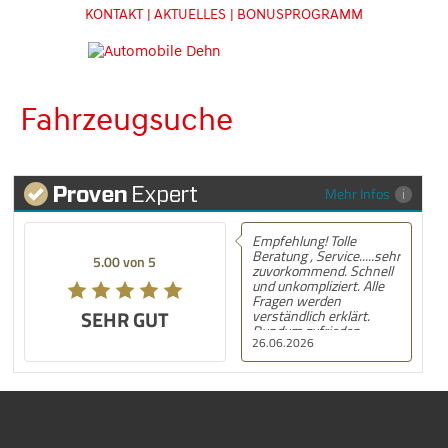
KONTAKT
| AKTUELLES
| BONUSPROGRAMM
Fahrzeugsuche
Mehr Infos
Empfehlung! Tolle
Empfeh
Beratung , Service.....sehr
MG ZS 
5.00 von 5
5.00 von 5
zuvorkommend. Schnell
Automo
und unkompliziert. Alle
gekauf
Fragen werden
und Ka
SEHR GUT
SEHR GUT
verständlich erklärt.
kann d
Rundum zufrieden.
empfeh
26.06.2026
21.06.