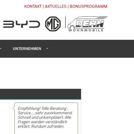
KONTAKT
| AKTUELLES
| BONUSPROGRAMM
UNTERNEHMEN
Empfehlung! Tolle Beratung ,
Empfehlung! Hatte mein MG ZS
Service.....sehr zuvorkommend.
Hybrid+ bei Dehn Automobile in
Schnell und unkompliziert. Alle
Stendal gekauft. Die Beratung
Fragen werden verständlich
und Kaufabwicklung Top kann
erklärt. Rundum zufrieden.
das Autohaus nur empfehlen .