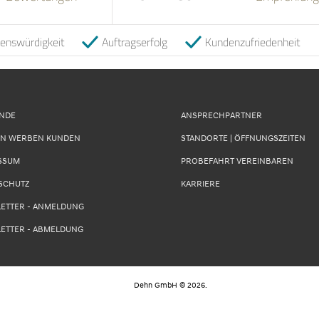
uenswürdigkeit
Auftragserfolg
Kundenzufriedenheit
UNDE
ANSPRECHPARTNER
N WERBEN KUNDEN
STANDORTE | ÖFFNUNGSZEITEN
SSUM
PROBEFAHRT VEREINBAREN
SCHUTZ
KARRIERE
ETTER - ANMELDUNG
ETTER - ABMELDUNG
Dehn GmbH
©
2026