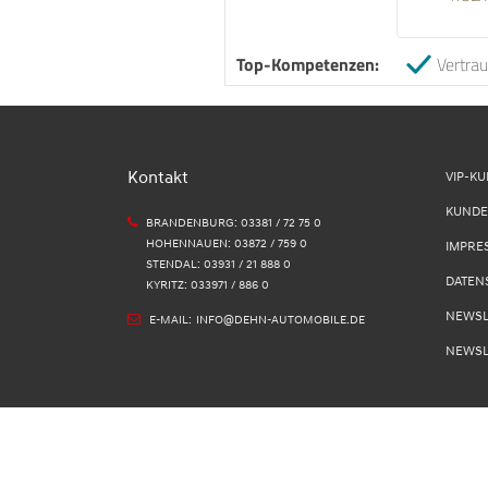
Top-Kompetenzen:
Vertra
Kontakt
VIP-K
KUNDE
BRANDENBURG: 03381 / 72 75 0
HOHENNAUEN: 03872 / 759 0
IMPRE
STENDAL: 03931 / 21 888 0
DATEN
KYRITZ: 033971 / 886 0
NEWSL
E-MAIL:
INFO@DEHN-AUTOMOBILE.DE
NEWSL